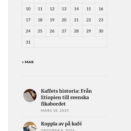
10
11
12
13
14
15
16
17
18
19
20
21
22
23
24
25
26
27
28
29
30
31
« MAR
Kaffets historia: Från
Etiopien till svenska
fikabordet
MARS 18, 2025
Koppla av på kafé
OKTOBER 8, 2023