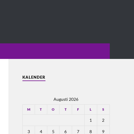
KALENDER
Augusti 2026
M
T
O
T
F
L
S
1
2
3
4
5
6
7
8
9