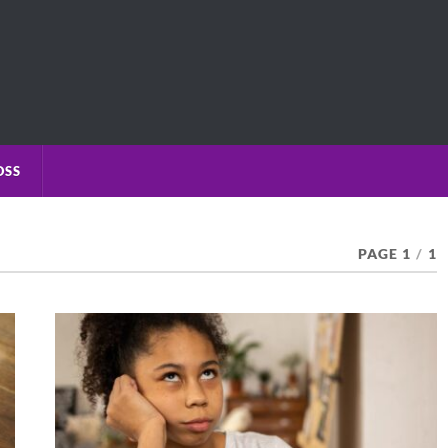
OSS
PAGE 1
/
1